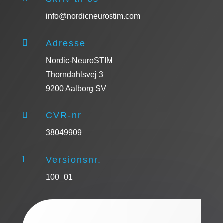
info@nordicneurostim.com

Adresse
Nordic-NeuroSTIM
Thorndahlsvej 3
9200 Aalborg SV

CVR-nr
38049909
l
Versionsnr.
100_01