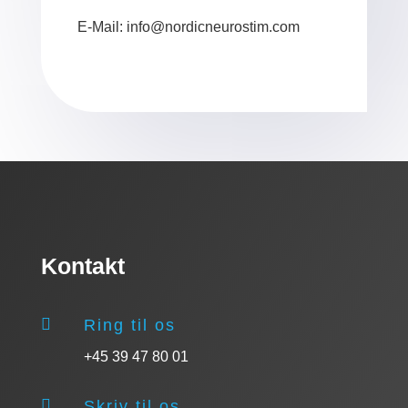
E-Mail: info@nordicneurostim.com
Kontakt

Ring til os
+45 39 47 80 01

Skriv til os